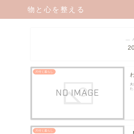
物と心を整える
― 
2
片付く暮らし
夫
た
片付く暮らし