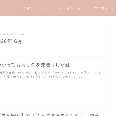
HOME ホーム
サービス一覧
プロフィール
ARCHIVES ―
026年 6月
わかってもらうのを先送りした話
婦関係が苦しかった頃、 私はずっと 「わかってほしい」 と思っていまし
。 何度も伝えて、 何度も話して、 何度もぶつかって。 …
【募集開始】抱え込みすぎる暮らしから、自分