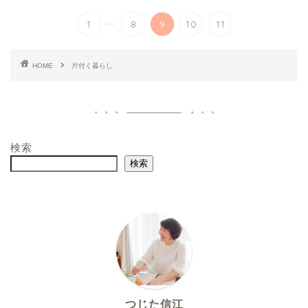
...
1
8
9
10
11
HOME
片付く暮らし
検索
検索
つじた信江