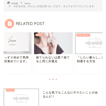
HOME
Voice
やれる方法、やりたい方法が見つかってきて、今とてもワクワクしています。
RELATED POST
e
Voice
片付く暮らし
もぐっすり休めて気持
捨てられないは悪？捨て
「したい暮らし」に
良く目覚めています。
ると同じ共通点
到達する方法
こんな私でもこんなにやりたいことがあ
るんだ！