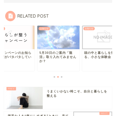
RELATED POST
らせ
お知らせ
お知らせ
キャンペーンのお知ら
5月30日のご案内「龍
頭の中と暮らしを整
】家がバタバタしてい
活」取り入れてみません
る、小さな体験会
とき
か？
うまくいかない時こそ、自分と暮らしを
整える
苦手な人を“気にしすぎる”ときに、見て