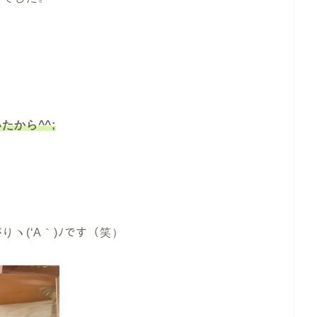
から^^;
ヽ(‘A｀)ﾉです（笑）