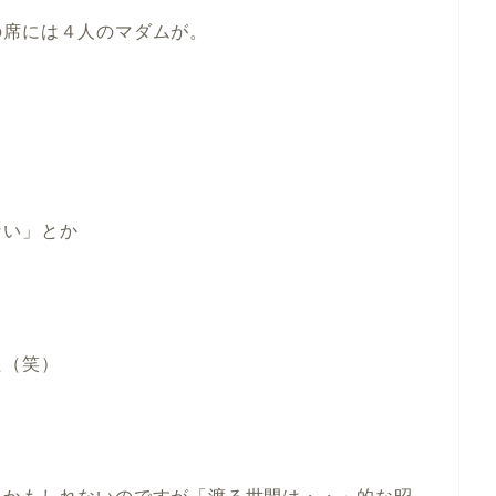
の席には４人のマダムが。
ない」とか
」
た（笑）