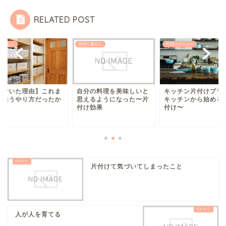
RELATED POST
く暮らし
片付く暮らし
片付けメニュー
片付いた理由】これま
自分の料理を美味しいと
キッチン片付けプラ
と違うやり方だったか
思えるようになった〜片
キッチンから始める
付け効果
付け〜
片付けて気づいてしまったこと
人が人を育てる